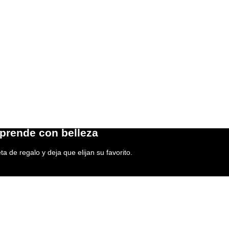
prende con belleza
ta de regalo y deja que elijan su favorito.