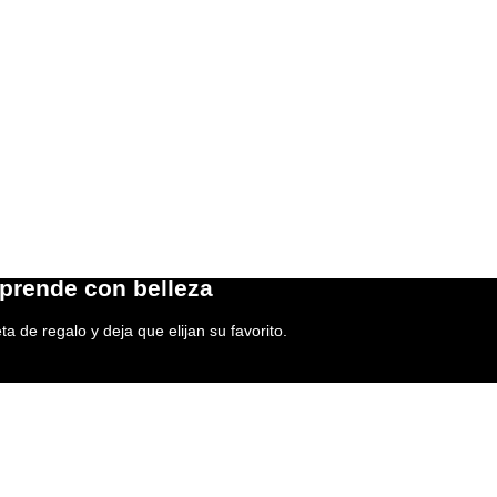
prende con belleza
ta de regalo y deja que elijan su favorito.