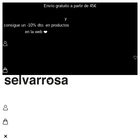
Ir
Envío gratuito a partir de 45€
al
contenido
Suscríbete a nuestra newsletter
y
consigue un -10% dto. en productos
en la web ❤️