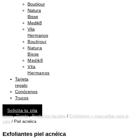
Boutijour
Natura
Bisse
Medik8
Vila
Hermanos
Boutijour
Natura
Bisse
Medik8
Vila
Hermanos
Tarjeta
regalo
Conócenos
Trucos
Solicita tu cita
Inicio
/
Tienda
/
Productos faciales
/
Exfoliantes y mascarillas para la
cara
/ Piel acnéica
Exfoliantes piel acnéica