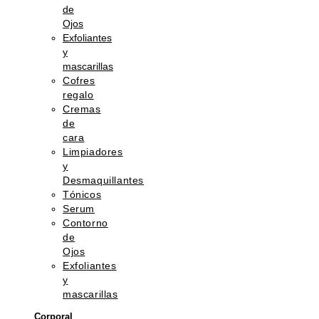
de
Ojos
Exfoliantes
y
mascarillas
Cofres
regalo
Cremas
de
cara
Limpiadores
y
Desmaquillantes
Tónicos
Serum
Contorno
de
Ojos
Exfoliantes
y
mascarillas
Corporal