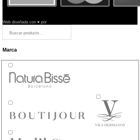
Web diseñada con ♥ por
Arysa
Marca