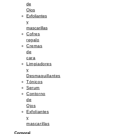
de
Ojos
Exfoliantes
y
mascarillas
Cofres
regalo
Cremas
de
cara
Limpiadores
y
Desmaquillantes
Tónicos
Serum
Contorno
de
Ojos
Exfoliantes
y
mascarillas
Corporal