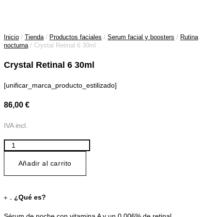
Inicio
/
Tienda
/
Productos faciales
/
Serum facial y boosters
/
Rutina
nocturna
/ Crystal Retinal 6 30ml
Crystal Retinal 6 30ml
[unificar_marca_producto_estilizado]
86,00
€
IVA incl.
Crystal
Retinal
6
Añadir al carrito
30ml
cantidad
¿Qué es?
Sérum de noche con vitamina A y un 0,006% de retinal