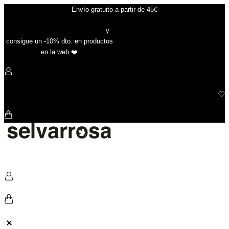
Ir
Envío gratuito a partir de 45€
al
contenido
Suscríbete a nuestra newsletter
y
consigue un -10% dto. en productos
en la web ❤️