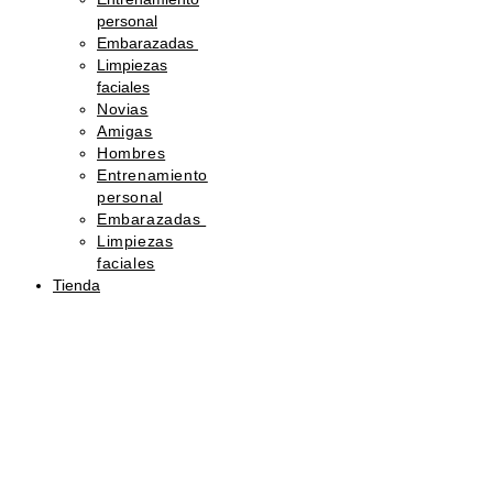
personal
Embarazadas
Limpiezas
faciales
Novias
Amigas
Hombres
Entrenamiento
personal
Embarazadas
Limpiezas
faciales
Tienda
Sorprende
con
belleza
Regala
una
tarjeta
de
regalo