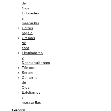
de
Ojos
Exfoliantes
y
mascarillas
Cofres
regalo
Cremas
de
cara
Limpiadores
y
Desmaquillantes
Tónicos
Serum
Contorno
de
Ojos
Exfoliantes
y
mascarillas
Corporal