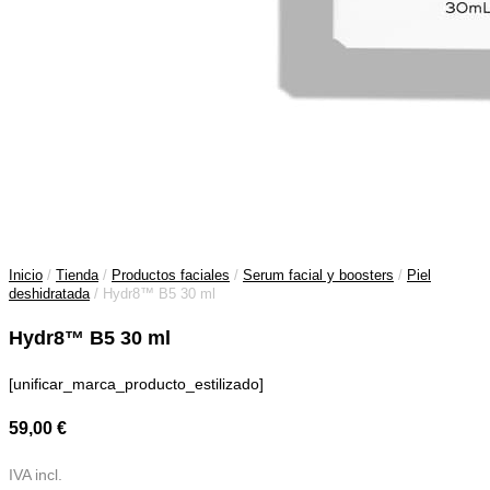
Inicio
/
Tienda
/
Productos faciales
/
Serum facial y boosters
/
Piel
deshidratada
/ Hydr8™ B5 30 ml
Hydr8™ B5 30 ml
[unificar_marca_producto_estilizado]
59,00
€
IVA incl.