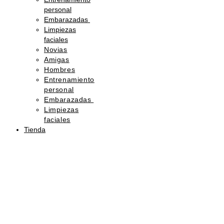
personal
Embarazadas
Limpiezas
faciales
Novias
Amigas
Hombres
Entrenamiento
personal
Embarazadas
Limpiezas
faciales
Tienda
Sorprende
con
belleza
Regala
una
tarjeta
de
regalo