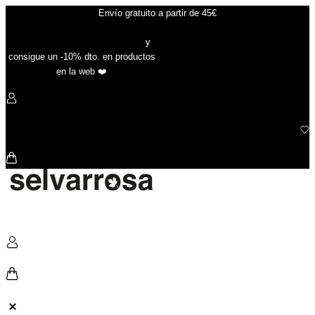
Ir
Envío gratuito a partir de 45€
al
contenido
Suscríbete a nuestra newsletter
y
consigue un -10% dto. en productos
en la web ❤️