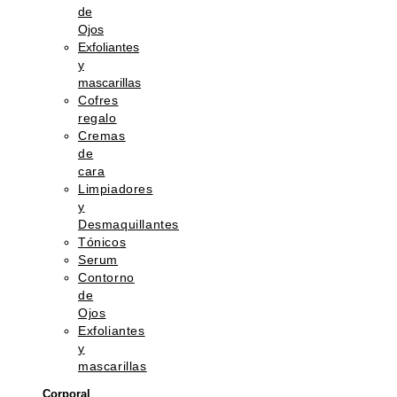
de
Ojos
Exfoliantes
y
mascarillas
Cofres
regalo
Cremas
de
cara
Limpiadores
y
Desmaquillantes
Tónicos
Serum
Contorno
de
Ojos
Exfoliantes
y
mascarillas
Corporal