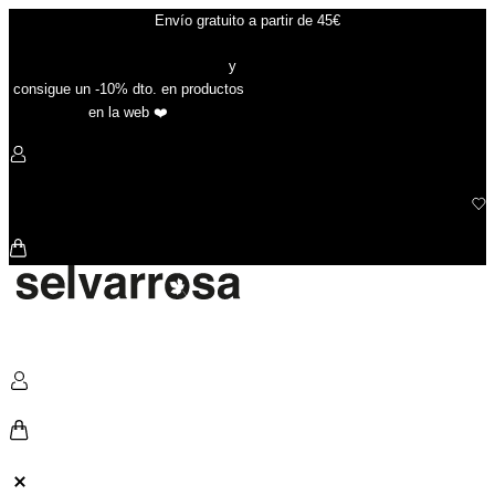
Ir
Envío gratuito a partir de 45€
al
contenido
Suscríbete a nuestra newsletter
y
consigue un -10% dto. en productos
en la web ❤️