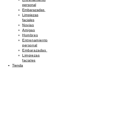
personal
Embarazadas
Limpiezas
faciales
Novias
Amigas
Hombres
Entrenamiento
personal
Embarazadas
Limpiezas
faciales
Tienda
Sorprende
con
belleza
Regala
una
tarjeta
de
regalo