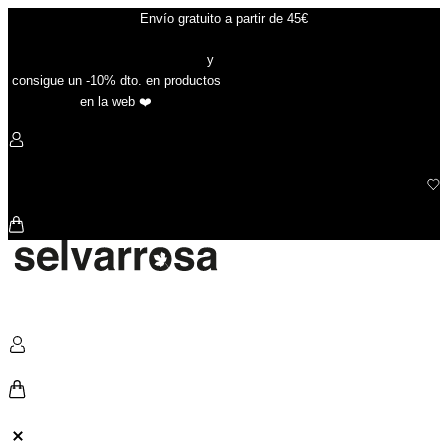
Ir
Envío gratuito a partir de 45€
al
contenido
Suscríbete a nuestra newsletter
y
consigue un -10% dto. en productos
en la web ❤️