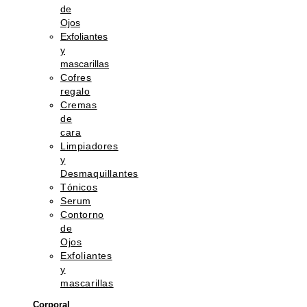
de
Ojos
Exfoliantes
y
mascarillas
Cofres
regalo
Cremas
de
cara
Limpiadores
y
Desmaquillantes
Tónicos
Serum
Contorno
de
Ojos
Exfoliantes
y
mascarillas
Corporal