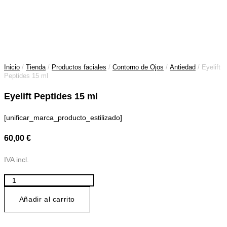
Inicio
/
Tienda
/
Productos faciales
/
Contorno de Ojos
/
Antiedad
/ Eyelift
Peptides 15 ml
Eyelift Peptides 15 ml
[unificar_marca_producto_estilizado]
60,00
€
IVA incl.
Eyelift
Peptides
15
Añadir al carrito
ml
cantidad