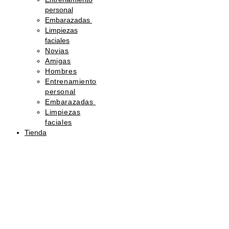
personal
Embarazadas
Limpiezas
faciales
Novias
Amigas
Hombres
Entrenamiento
personal
Embarazadas
Limpiezas
faciales
Tienda
Sorprende
con
belleza
Regala
una
tarjeta
de
regalo