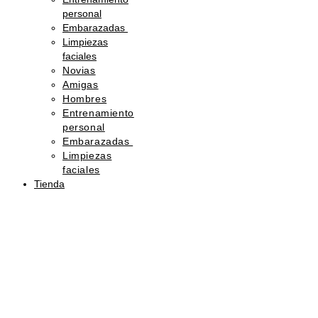
personal
Embarazadas
Limpiezas
faciales
Novias
Amigas
Hombres
Entrenamiento
personal
Embarazadas
Limpiezas
faciales
Tienda
Sorprende
con
belleza
Regala
una
tarjeta
de
regalo