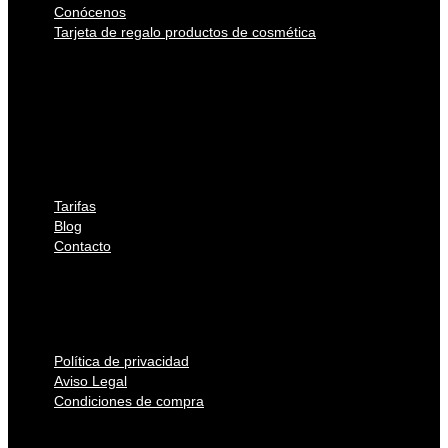
Conócenos
Tarjeta de regalo productos de cosmética
Tratamientos Corporales Remodelantes
Tratamientos faciales
Tratamientos
Productos
Conócenos
Tarjeta de regalo productos de cosmética
Tarifas
Blog
Contacto
Tarifas
Blog
Contacto
Política de privacidad
Aviso Legal
Condiciones de compra
Política de privacidad