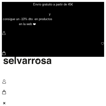
Ir
Envío gratuito a partir de 45€
al
contenido
Suscríbete a nuestra newsletter
y
consigue un -10% dto. en productos
en la web ❤️