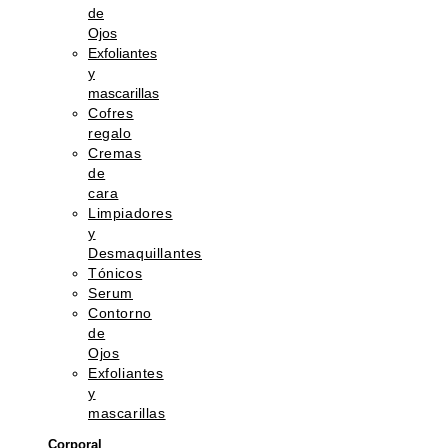
de
Ojos
Exfoliantes
y
mascarillas
Cofres
regalo
Cremas
de
cara
Limpiadores
y
Desmaquillantes
Tónicos
Serum
Contorno
de
Ojos
Exfoliantes
y
mascarillas
Corporal