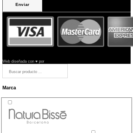
Enviar
Web diseñada con ♥ por
Arysa
Marca