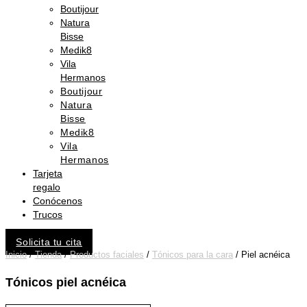
Boutijour
Natura
Bisse
Medik8
Vila
Hermanos
Boutijour
Natura
Bisse
Medik8
Vila
Hermanos
Tarjeta
regalo
Conócenos
Trucos
Solicita tu cita
Inicio
/
Tienda
/
Productos faciales
/
Tónicos para la cara
/ Piel acnéica
Tónicos piel acnéica