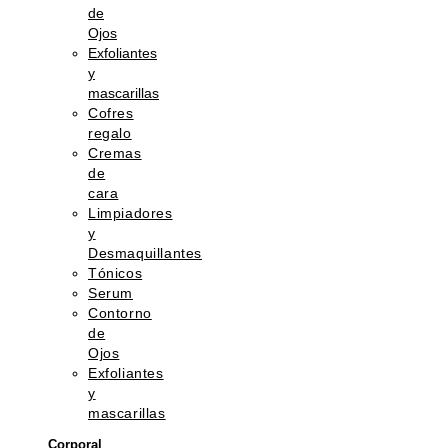
de
Ojos
Exfoliantes
y
mascarillas
Cofres
regalo
Cremas
de
cara
Limpiadores
y
Desmaquillantes
Tónicos
Serum
Contorno
de
Ojos
Exfoliantes
y
mascarillas
Corporal