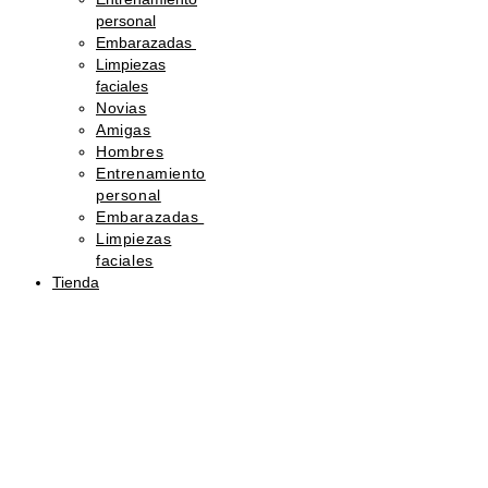
personal
Embarazadas
Limpiezas
faciales
Novias
Amigas
Hombres
Entrenamiento
personal
Embarazadas
Limpiezas
faciales
Tienda
Sorprende
con
belleza
Regala
una
tarjeta
de
regalo