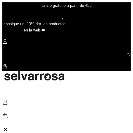
Ir
Envío gratuito a partir de 45€
al
contenido
Suscríbete a nuestra newsletter
y
consigue un -10% dto. en productos
en la web ❤️