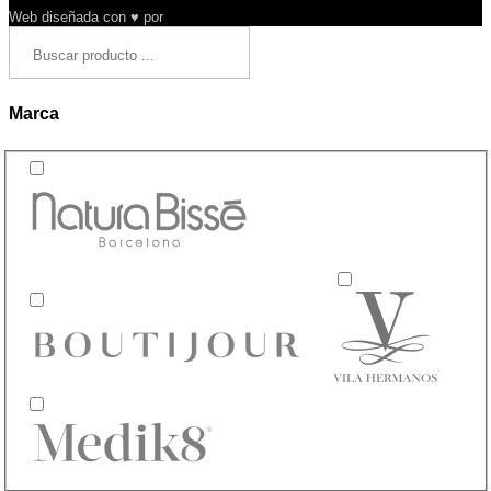
Web diseñada con ♥ por
Arysa
Marca