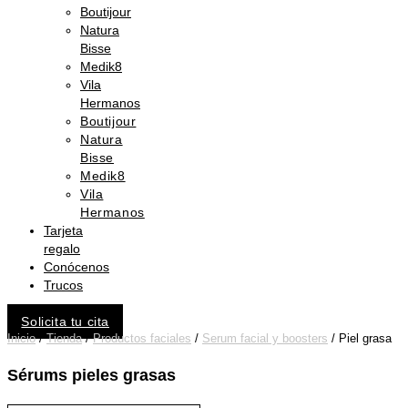
Boutijour
Natura
Bisse
Medik8
Vila
Hermanos
Boutijour
Natura
Bisse
Medik8
Vila
Hermanos
Tarjeta
regalo
Conócenos
Trucos
Solicita tu cita
Inicio
/
Tienda
/
Productos faciales
/
Serum facial y boosters
/ Piel grasa
Sérums pieles grasas